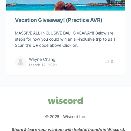
Vacation Giveaway! (Practice AVR)
MASSIVE ALL INCLUSIVE BALI GIVEAWAY!! Below are
steps for how you could win an all-inclusive trip to Bali!
Scan the QR code above Click on…
Wayne Chang
0
March 12, 2022
© 2026 - Wiscord Inc.
Share & learn your wisdom with helpful friends in Wiscord.