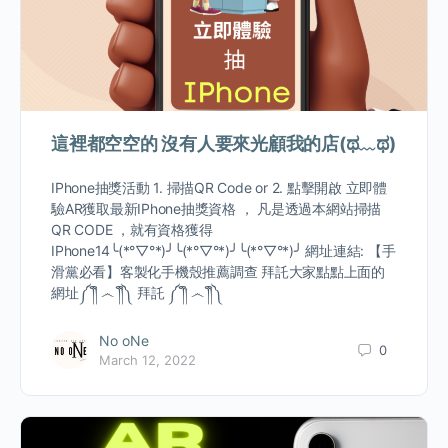
這裡都空空的 沒有人要來光顧我的店(ಥ﹏ಥ)
IPhone抽獎活動 1. 掃描QR Code or 2. 點擊開啟 立即體
驗AR獲取最新IPhone抽獎資格 ， 凡是透過本網站掃描
QR CODE ，就有資格獲得
IPhone14╰(*°▽°*)╯╰(*°▽°*)╯╰(*°▽°*)╯ 網址連結: 【手
滑黨必看】客製化手機殼推薦調查 拜託大家點點上面的
網址༼ ༎ຶ ෴ ༎ຶ༽ 拜託 ༼ ༎ຶ ෴ ༎ຶ༽
No oNe
0
March 12, 2022