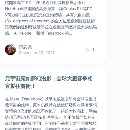
體開發為主 PC – VR 通過利用高規格顯示卡和
Notebook或電腦的高效運算，讓Oculus Rift等PC
VR設備可提供最沉浸的互動體驗。具有六自由度
(Six degrees of freedom)的全方位追蹤觸控控技術
讓我們的達到釋放雙手並在虛擬空間獲得最大的臨場
感。 All-in-one 一體機 Facebook 的…
雨辰 高
1
December 23, 2021
元宇宙宛如夢幻泡影，全球大廠卻爭相
宣誓往前衝！
在 Meta (Feacebook) 以旱地拔蔥之勢將全球渲染成
元宇宙的此時，原本仍保持在默默研發與布局著夢想
實境的企業們也都沉不住氣了，紛紛大旗亮出，準備
搶佔元宇宙(甚至開拓其他宇宙)。但不論我們如何定
義這個新的宇宙名詞，它的核心基本上離不開實境技
術與虛實互動之應用，我們稱之為XR。 三個主流實