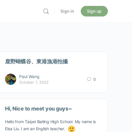
Sign in
Sign up
鹿野蝴蝶谷、東港漁港拍攝
Paul Wang
0
October 1, 2022
Hi, Nice to meet you guys~
Hello from Taipei Bailing High School. My name is
Elsa Liu. I am an English teacher.