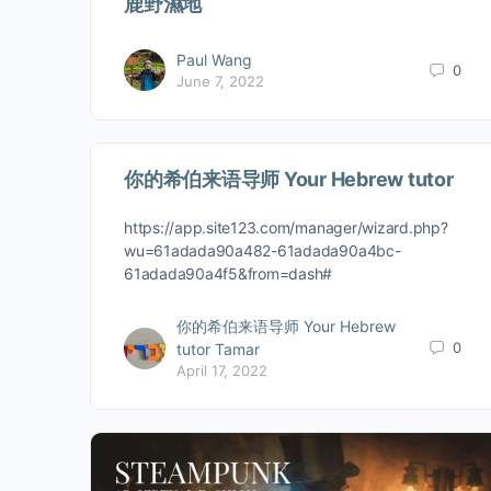
鹿野濕地
Paul Wang
0
June 7, 2022
你的希伯来语导师 Your Hebrew tutor
https://app.site123.com/manager/wizard.php?
wu=61adada90a482-61adada90a4bc-
61adada90a4f5&from=dash#
你的希伯来语导师 Your Hebrew
0
tutor Tamar
April 17, 2022