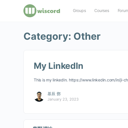
Groups
Courses
Foru
Category:
Other
My LinkedIn
This is my linkedIn. https://www.linkedin.com/in/j
基辰 鄧
January 23, 2023