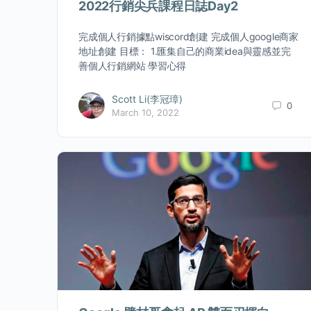
2022行銷尖兵課程日誌Day2
完成個人行銷據點wiscord創建 完成個人google商家
地址創建 目標： 1.匯集自己的商業idea與靈感並完
善個人行銷網站 學習心得
Scott Li(李冠璋)
0
March 10, 2022