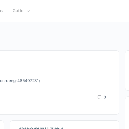
ms
Guide
i-chen-deng-485407231/
0