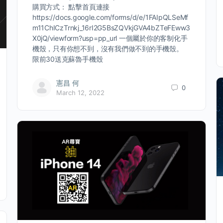
購買方式： 點擊首頁連接
https://docs.google.com/forms/d/e/1FAIpQLSeMf
m11ChICzTrnkj_16rI2G5BsZQVkjGVA4bZTeFEww3
X0jQ/viewform?usp=pp_url 一個屬於你的客制化手
機殼，只有你想不到，沒有我們做不到的手機殼。
限前30送克蘇魯手機殼
憲昌 何
0
March 12, 2022