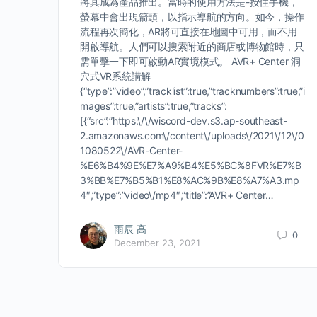
將其成為產品推出。當時的使用方法是-按住手機，
螢幕中會出現箭頭，以指示導航的方向。如今，操作
流程再次簡化，AR將可直接在地圖中可用，而不用
開啟導航。人們可以搜索附近的商店或博物館時，只
需單擊一下即可啟動AR實境模式。 AVR+ Center 洞
穴式VR系統講解
{“type”:”video”,”tracklist”:true,”tracknumbers”:true,”i
mages”:true,”artists”:true,”tracks”:
[{“src”:”https:\/\/wiscord-dev.s3.ap-southeast-
2.amazonaws.com\/content\/uploads\/2021\/12\/0
1080522\/AVR-Center-
%E6%B4%9E%E7%A9%B4%E5%BC%8FVR%E7%B
3%BB%E7%B5%B1%E8%AC%9B%E8%A7%A3.mp
4″,”type”:”video\/mp4″,”title”:”AVR+ Center…
雨辰 高
0
December 23, 2021