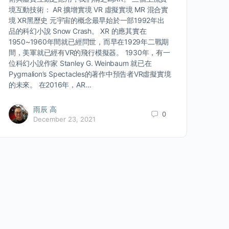
境互動技術： AR 擴增實境 VR 虛擬實境 MR 混合實
境 XR黑歷史 元宇宙的概念最早始於一部1992年出
品的科幻小說 Snow Crash。 XR 的應其實在
1950~1960年間就已經問世，而早在1929年二戰期
間，美軍就已經有VR的飛行模擬器。 1930年，有一
位科幻小說作家 Stanley G. Weinbaum 就已在
Pygmalion’s Spectacles的著作中預告者VR虛擬實境
的未來。 在2016年，AR…
雨辰 高
0
December 23, 2021