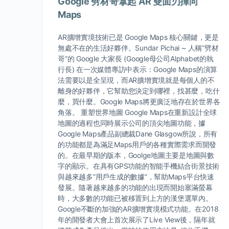
Google 劈材哥拿起 AR 雙面刃揮向
Maps
AR擴增實境技術已是 Google Maps 核心關鍵，更是
無處不在的生活好夥伴。Sundar Pichai ~ 人稱”劈材
哥”的 Google 大家長 (Google母公司Alphabet的執
行長) 在一次媒體專訪中表示：Google Maps的演算
法需要以是全呈現，而AR擴增實境就是每個人的不
離身的好夥伴，它幫助您決定到哪裡，找甚麼，吃什
麼，買什麼。Google Maps將更廣泛地存在於世界各
角落。 重塑世界地圖 Google Maps在重新設計全球
地圖的過程也同時展示公司的頂尖地圖功能，據
Google Maps產品副總裁Dane Glasgow所說，所有
的功能都是為滿足Maps用戶的各種實際需求而開發
的。在最早期的版本，Goolge地圖主要是地圖與數
字的顯示。在具有GPS功能的智能手機結合街景技術
與越來越多”用戶生成的數據”，幫助Maps平台快速
發展。隨著越來越多的功能的出現而開始塞滿螢幕
時，大多數的功能已被移置到上方的漢堡選單內。
Google不斷的加強的AR擴增實境模式功能。在2018
年的開發者大會上首次展示了Live View後，隔年就