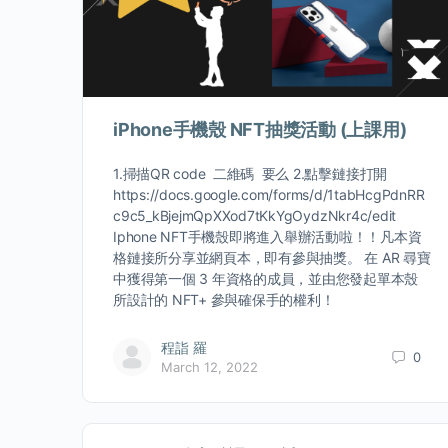
iPhone手機殼 NFT抽獎活動 (上課用)
1.掃描QR code 二維碼 要么 2.點擊鏈接打開
https://docs.google.com/forms/d/1tabHcgPdnRR
c9c5_kBjejmQpXXod7tKkYgOydzNkr4c/edit
Iphone NFT手機殼即將進入舉辦活動啦！！凡本資
格鏈接所分享並網頁本，即有參與抽獎。 在 AR 尋寶
中獲得第一個 3 年資格的成員，並由您發起單本殼
所設計的 NFT+ 參與確保手的權利！
程詣 羅
0
March 12, 2022