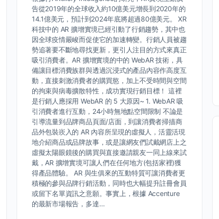
告從2019年的全球收入約10億美元增長到2020年的
14.1億美元，預計到2024年底將超過80億美元。 XR
科技中的 AR 擴增實境已經引動了行銷趨勢，其中也
因全球疫情嚴峻而促使它的加速轉變。行銷人員被趨
勢追著要不斷地尋找更新，更引人注目的方式來真正
吸引消費者。AR 擴增實境的中的 WebAR 技術，具
備讓目標消費族群與透過沉浸式的產品內容作高度互
動，直接刺激消費者的購買慾，加上不受時間與空間
的拘束與病毒擴散特性，成功實現行銷目標！ 這裡
是行銷人應採用 WebAR 的 5 大原因~ 1. WebAR 吸
引消費者進行互動，24小時無地點空間限制 不論是
引導流量到品牌商品頁面/店面，到讓消費者掃描商
品外包裝崁入的 AR 內容所呈現的虛擬人，活靈活現
地介紹商品或品牌故事，或是讓網友們試戴網店上之
虛擬太陽眼鏡後的購買與直接邀請親友一同上線來試
戴，AR 擴增實境可讓人們在任何地方(包括家裡)獲
得產品體驗。 AR 與生俱來的互動特質可讓消費者更
積極的參與品牌行銷活動，同時也大幅提升註冊會員
或留下名單資訊之意願。事實上，根據 Accenture
的最新市場報告，多達…