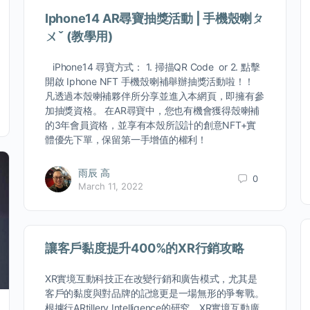
Iphone14 AR尋寶抽獎活動 | 手機殼喇ㄆ
ㄨˇ (教學用)
iPhone14 尋寶方式： 1. 掃描QR Code or 2. 點擊
開啟 Iphone NFT 手機殼喇補舉辦抽獎活動啦！！
凡透過本殼喇補夥伴所分享並進入本網頁，即擁有參
加抽獎資格。 在AR尋寶中，您也有機會獲得殼喇補
的3年會員資格，並享有本殼所設計的創意NFT+實
體優先下單，保留第一手增值的權利！
雨辰 高
0
March 11, 2022
讓客戶黏度提升400%的XR行銷攻略
XR實境互動科技正在改變行銷和廣告模式，尤其是
客戶的黏度與對品牌的記憶更是一場無形的爭奪戰。
根據行ARtillery Intelligence的研究，XR實境互動廣