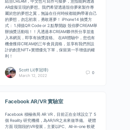
結合CREAM，中文也可寫作可擬夢，意指能夠透過
AR虛擬呈現的夢想。我們希望透過殼你夢來製作專
屬於您的夢想之翼，無論在任何時候都能夠帶著自己
的夢想，勿忘初衷，勇敢逐夢！ iPhone14 抽獎方
式： 1.掃描QR Code or 2.點擊開啟 殼你夢CREAM舉
辦抽獎活動啦！！凡透過本CREAM夥伴所分享並進
入本網頁，即享有抽獎資格。 在AR體驗中，您也有
機會獲得CREAM的三年會員資格，並享有我們所設
計的創意NFT+實體優先下單，保留第一手增值的權
利！
Scott Li(李冠璋)
0
March 12, 2022
Facebook AR/VR 實驗室
Facebook 積極佈局 AR VR，目前正在全球設立了 5
個 Reality 研究機構，為AR/VR之未來做準備。 硬體
方面 現階段的VR發展，主要以PC、All-in-one 軟硬