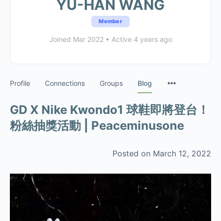
YU-HAN WANG
Member
Joined Mar 2022
•
Active 4 years ago
Profile
Connections
Groups
Blog
GD X Nike Kwondo1 球鞋即將登台！
粉絲抽獎活動 | Peaceminusone
Posted on March 12, 2022